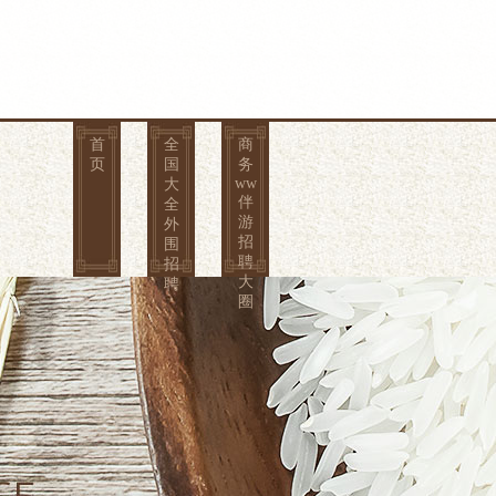
首
全
商
页
国
务
ww
大
伴
全
游
外
招
围
聘
招
大
聘
圈