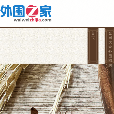
首
全
页
国
大
全
外
围
招
聘