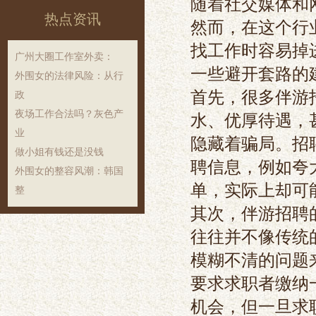
随着社交媒体和
热点资讯
然而，在这个行
找工作时容易掉
‌广州大圈工作室外卖‌：
一些避开套路的
外围女的法律风险：从行
首先，很多伴游
政
夜场工作合法吗？灰色产
水、优厚待遇，
业
隐藏着骗局。招
做小姐有钱还是没钱
聘信息，例如夸
外围女的整容风潮：韩国
单，实际上却可
整
其次，伴游招聘
往往并不像传统
模糊不清的问题
要求求职者缴纳
机会，但一旦求