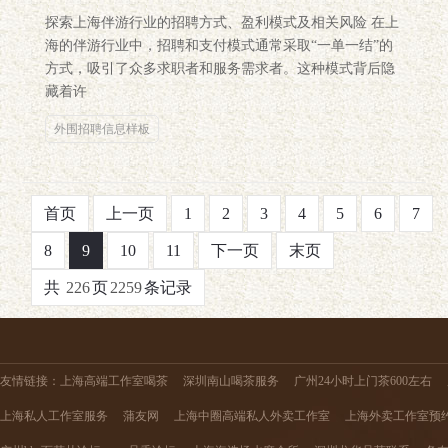
探索上海伴游行业的招聘方式、盈利模式及相关风险 在上
海的伴游行业中，招聘和支付模式通常采取“一单一结”的
方式，吸引了众多求职者和服务需求者。这种模式背后隐
藏着许
外围招聘信息样板
首页
上一页
1
2
3
4
5
6
7
8
9
10
11
下一页
末页
共
226
页
2259
条记录
友情链接：
上海高端工作室喝茶
深圳南山喝茶服务
广州24小时上门茶600左右
上海私人工作室服务
蒲友网
上海中圈高端私人外卖工作室
上海外卖工作室预