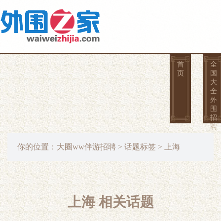
首
全
页
国
大
全
外
围
招
聘
你的位置：
大圈ww伴游招聘
>
话题标签
> 上海
上海 相关话题