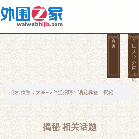
首
全
页
国
大
全
外
围
招
聘
你的位置：
大圈ww伴游招聘
>
话题标签
> 揭秘
揭秘 相关话题