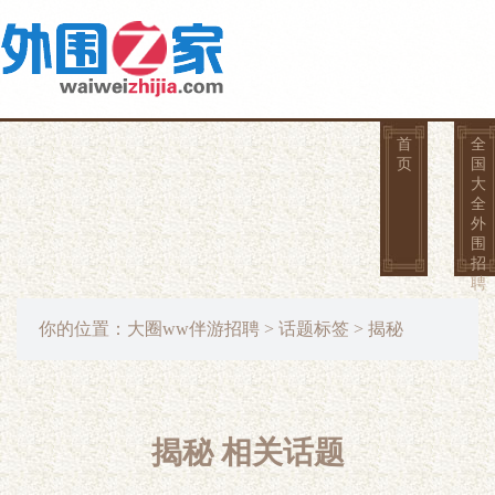
首
全
页
国
大
全
外
围
招
聘
你的位置：
大圈ww伴游招聘
>
话题标签
> 揭秘
揭秘 相关话题