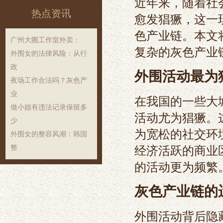
近年来，随着社
热点资讯
愈发猖獗，这一
色产业链。本文
‌广州大圈工作室外卖‌：
复杂的灰色产业
外围女的法律风险：从行
政
外围活动最为
夜场工作合法吗？灰色产
业
在我国的一些大
做小姐有违法记录保留多
活动尤为猖獗。
少
为宽松的社交环
外围女的整容风潮：韩国
经济活跃的商业
整
的活动更为频繁
灰色产业链的
外围活动背后隐