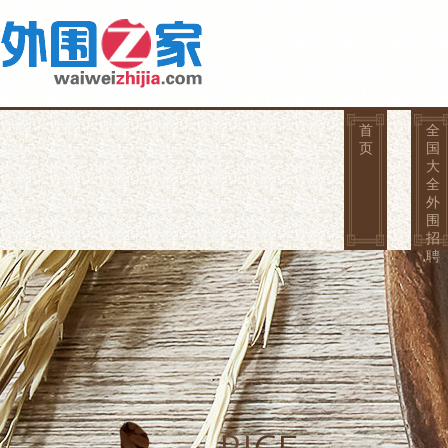
首
全
页
国
大
全
外
围
招
聘