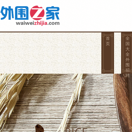
首
全
页
国
大
全
外
围
招
聘