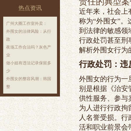
责任的典型案
热点资讯
近年来，社会上
称为“外围女”
‌广州大圈工作室外卖‌：
到法律的敏感领
外围女的法律风险：从行
行政处罚甚至刑
政
夜场工作合法吗？灰色产
解析外围女行为
业
行政处罚：违
做小姐有违法记录保留多
少
外围女的行为一
外围女的整容风潮：韩国
别是根据《治安
整
供性服务、参与
为人进行行政拘
人名誉受损。行
活和职业前景会