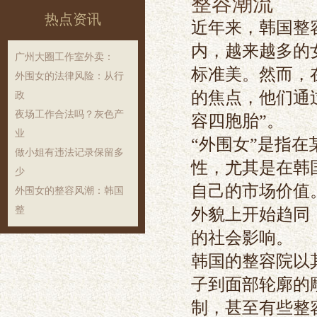
整容潮流
热点资讯
近年来，韩国整
内，越来越多的
‌广州大圈工作室外卖‌：
标准美。然而，
外围女的法律风险：从行
的焦点，他们通
政
夜场工作合法吗？灰色产
容四胞胎”。
业
“外围女”是指
做小姐有违法记录保留多
性，尤其是在韩
少
自己的市场价值
外围女的整容风潮：韩国
整
外貌上开始趋同
的社会影响。
韩国的整容院以
子到面部轮廓的
制，甚至有些整