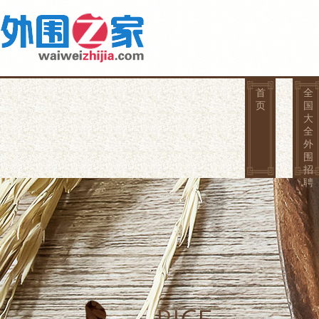
首
全
页
国
大
全
外
围
招
聘