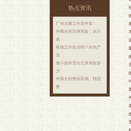
热点资讯
‌广州大圈工作室外卖‌：
外围女的法律风险：从行
政
夜场工作合法吗？灰色产
业
做小姐有违法记录保留多
少
外围女的整容风潮：韩国
整