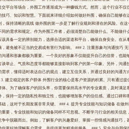
社交平台等场合，外围工作逐渐成为一种赚钱方式。然而，这个行业不仅
的技巧、知识和智慧。下面就来详细介绍如何做好外围，确保自己能够在这个行
则，保持清晰的底线 做外围的第一步是了解行业规则和潜在的风险。在这
不同的需求和规定。作为外围工作者，必须清楚自己能做什么、不能做什
应该具备一定的辨别能力，选择合适的渠道和平台，确保自身安全。在从
脑，避免被不正当的交易或有害行为影响。 ### 2. 注重形象与沟通技巧
的沟通和形象都极为重要。一个良好的形象不仅能提升自己的信誉，也能
言谈举止、气质和态度等都能够直接影响到客户的第一印象。另外，沟通
的需求，懂得适时表达自己的观点，建立互信关系，并通过良好的沟通方式
# 3. 建立稳定的客户群体 外围行业的核心是客户资源的积累。只有通过
群体。为了确保客户的回头率，你需要保持高水平的专业素质，及时满足
外，保持一定的隐私性和独立性，也能够增加客户的信任感。通过口碑和
基础，这对于长期发展非常关键。 ### 4. 提升专业技能与知识储备 在
的重要，专业技能和知识的储备同样不可忽视。不断学习行业的相关信息
竞争中脱颖而出。例如，了解客户的兴趣爱好、掌握一些情感沟通技巧，
助你更好地理解客户需求，并提供更加精准的服务。 ### 5. 安全与自我