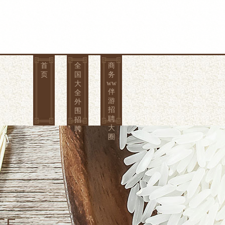
首
全
商
页
国
务
ww
大
伴
全
游
外
招
围
聘
招
大
聘
圈