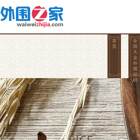
首
全
页
国
大
全
外
围
招
聘