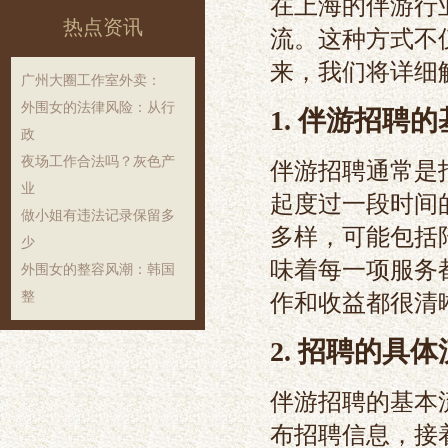
在上海的伴游行
热点资讯
流。这种方式不
来，我们将详细
‌广州大圈工作室外卖‌：
外围女的法律风险：从行
1. 伴游招聘
政
夜场工作合法吗？灰色产
伴游招聘通常是
业
起度过一段时间
做小姐有违法记录保留多
多样，可能包括
少
味着每一项服务
外围女的整容风潮：韩国
作和收益都很清
整
2. 招聘的具
伴游招聘的基本
布招聘信息，接